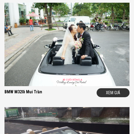
H
otline:
09.33.44.99.86
W
ebsite:
xecuoidonga.com
BMW M320i Mui Trần
XEM GIÁ