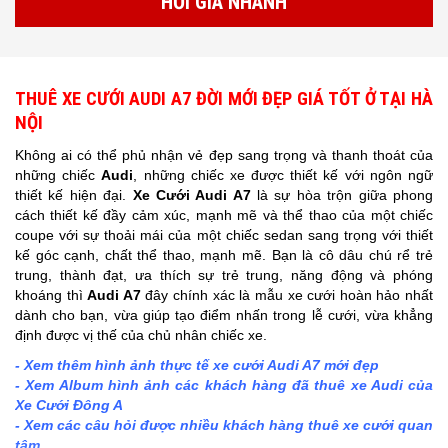
HỎI GIÁ NHANH
THUÊ XE CƯỚI AUDI A7 ĐỜI MỚI ĐẸP GIÁ TỐT Ở TẠI HÀ
NỘI
Không ai có thể phủ nhận vẻ đẹp sang trọng và thanh thoát của
những chiếc
Audi
, những chiếc xe được thiết kế với ngôn ngữ
thiết kế hiện đại.
Xe Cưới Audi A7
là sự hòa trộn giữa phong
cách thiết kế đầy cảm xúc, mạnh mẽ và thể thao của một chiếc
coupe với sự thoải mái của một chiếc sedan sang trọng với thiết
kế góc cạnh, chất thể thao, mạnh mẽ. Bạn là cô dâu chú rể trẻ
trung, thành đạt, ưa thích sự trẻ trung, năng động và phóng
khoáng thì
Audi A7
đây chính xác là mẫu xe cưới hoàn hảo nhất
dành cho bạn, vừa giúp tạo điểm nhấn trong lễ cưới, vừa khẳng
định được vị thế của chủ nhân chiếc xe.
- Xem thêm hình ảnh thực tế xe cưới
Audi A7
mới đẹp
- Xem Album hình ảnh các khách hàng đã thuê xe Audi của
Xe Cưới Đông A
- Xem các câu hỏi được nhiều khách hàng thuê xe cưới quan
tâm