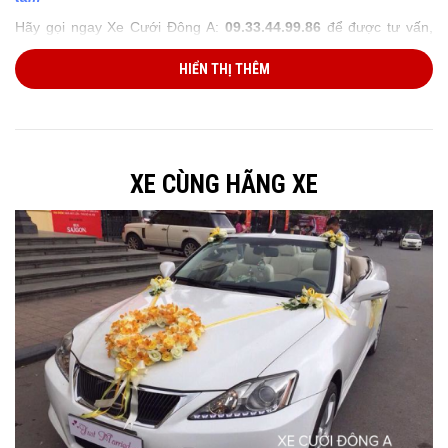
Hãy gọi ngay Xe Cưới Đông A:
09.33.44.99.86
để được tư vấn,
báo giá và xem thực tế hình ảnh
xe cưới
Audi A7
mới đẹp
HIỂN THỊ THÊM
XE CƯỚI ĐÔNG A là thương hiệu cho thuê xe cưới hàng đầu tại
Hà Nội. Hiện tại chúng tôi là công ty duy nhất sở hữu và
cho thuê
xe cưới
Audi A7
mới đẹp
mới đẹp, uy tín, chuyên nghiệp và giá
tốt nhất ở tại Hà Nội và các tỉnh thành Miền Bắc. Chính vì vậy
trong các mùa cưới vừa qua, 100% khách hàng thuê xe cưới đã
hài lòng về chất lượng xe, dịch vụ và giá cho thuê xe của chúng
XE CÙNG HÃNG XE
Tôi.
GIÁ CHO THUÊ XE CƯỚI AUDI A7 MỚI ĐẸP LÀ BAO NHIÊU?
Giá cho thuê xe
Audi A7
mới đẹp
được tính dựa theo lịch trình
thuê xe của quý khách. Nếu thuê xe trong nội thành Hà Nội. Giá
cho thuê xe được tính theo ca. Còn nếu quý khách thuê xe đi
ngoại tỉnh, giá cho thuê xe sẽ phụ thuộc vào số km, khoảng cách
lịch trình thuê xe của quý khách. Dưới đây là giá thuê xe cưới để
quý khách tham khảo. Tuy nhiên quý khách nên gọi trực tiếp tới
số Hotline để có giá tốt hơn.