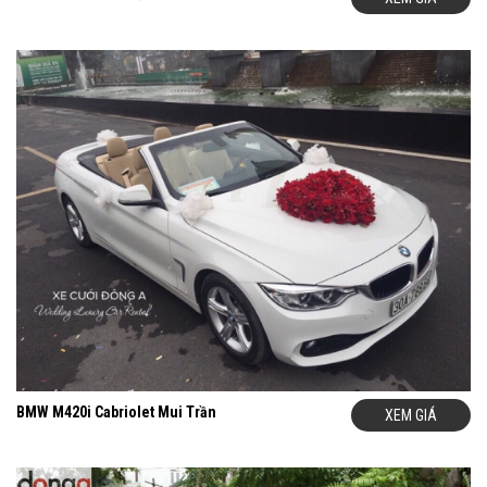
XE CƯỚI ĐÔNG A đang có chương trình
khuyến mãi và giảm
giá cho những khách hàng liên hệ và đặt thuê xe sớm
. Vì vậy
quý khách đừng ngần ngại gọi cho chúng tôi để biết thêm thông
tin chi tiết:
H
otline:
09.33.44.99.86 – 09.33.44.99.86
Quý khách lưu ý:
Thuê xe cưới
Audi A7
mới đẹp
trực tiếp từ XE
CƯỚI ĐÔNG A, các khách hàng luôn có được mức giá tốt hơn so
với việc thuê lại từ các công ty khác.
VÌ SAO BẠN NÊN THUÊ XE CƯỚI AUDI A7 MỚI ĐẸP CỦA XE
CƯỚI ĐÔNG A?
Là thương hiệu cho thuê xe cưới uy tín hàng đầu tại Hà Nội.
Chính vì vậy trong các mùa cưới vừa qua mỗi khi có nhu cầu cần
thuê xe cưới
Audi A7
mới đẹp
, các khách hàng đã luôn lựa
chọn XE CƯỚI ĐÔNG A.
-
Xe Cưới ĐÔNG A Nhận Giải Thưởng:
” Dịch Vụ Cho Thuê Xe
Uy Tín Chất Lượng Năm 2015”
BMW M420i Cabriolet Mui Trần
XEM GIÁ
- Vì Sao 89.000 Khách Hàng Đã Lựa Chọn Và hàng Lòng Về
Xe Cưới Đông A