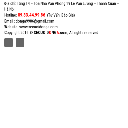
Đ
ịa chỉ: Tầng 14 – Tòa Nhà Văn Phòng 19 Lê Văn Lương – Thanh Xuân –
Hà Nội
09.33.44.99.86
H
otline:
(Tư Vấn, Báo Giá)
E
mail : donga9986@gmail.com
W
ebsite: www.xecuoidonga.com
C
opyright 2016
©
XECUOID
O
NG
A
.
com
, All rights reserved