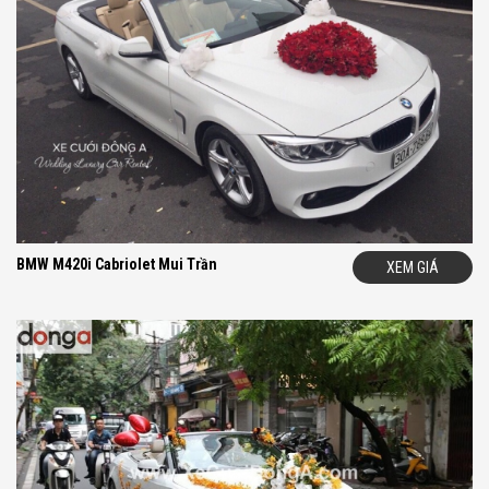
BMW M420i Cabriolet Mui Trần
XEM GIÁ