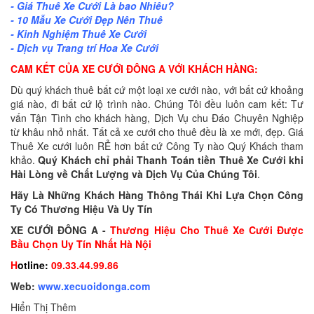
- Giá Thuê Xe Cưới Là bao Nhiêu?
- 10 Mẫu Xe Cưới Đẹp Nên Thuê
- Kinh Nghiệm Thuê Xe Cưới
- Dịch vụ Trang trí Hoa Xe Cưới
CAM KẾT CỦA XE CƯỚI ĐÔNG A VỚI KHÁCH HÀNG:
Dù quý khách thuê bất cứ một loại xe cưới nào, với bất cứ khoảng
giá nào, đi bất cứ lộ trình nào. Chúng Tôi đều luôn cam kết: Tư
vấn Tận Tình cho khách hàng, Dịch Vụ chu Đáo Chuyên Nghiệp
từ khâu nhỏ nhất. Tất cả xe cưới cho thuê đều là xe mới, đẹp. Giá
Thuê Xe cưới luôn RẺ hơn bất cứ Công Ty nào Quý Khách tham
khảo.
Quý Khách chỉ phải Thanh Toán tiền Thuê Xe Cưới khi
Hài Lòng về Chất Lượng và Dịch Vụ Của Chúng Tôi
.
Hãy Là Nh
ữ
ng Khách Hàng Thông Thái Khi L
ự
a Ch
ọ
n Công
Ty Có Th
ươ
ng Hi
ệ
u Và Uy Tín
X
E
C
ƯỚ
I
Đ
Ô
NG
A
-
Th
ươ
ng Hi
ệ
u Cho Thuê Xe C
ướ
i Đ
ượ
c
B
ầ
u Ch
ọ
n Uy Tín Nh
ấ
t Hà N
ộ
i
H
otline:
09.33.44.99.86
W
eb:
www.xecuoidonga.com
Hiển Thị Thêm