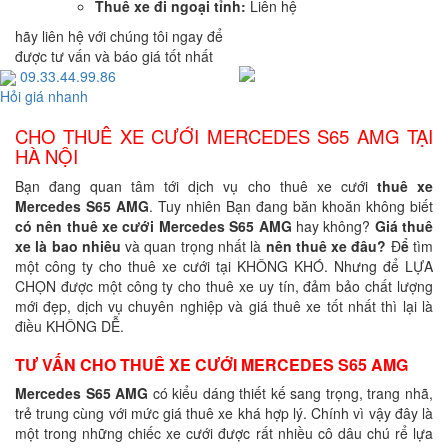
Thuê xe đi ngoại tỉnh:
Liên hệ
hãy liên hệ với chúng tôi ngay để
được tư vấn và báo giá tốt nhất
09.33.44.99.86
Hỏi giá nhanh
CHO THUÊ XE CƯỚI MERCEDES S65 AMG TẠI
HÀ NỘI
Bạn đang quan tâm tới dịch vụ cho thuê xe cưới
thuê xe
Mercedes S65 AMG
. Tuy nhiên Bạn đang băn khoăn không biết
có nên thuê xe cưới
Mercedes S65 AMG
hay không?
Giá thuê
xe là bao nhiêu
và quan trọng nhất là
nên thuê xe đâu?
Đ
ể
tìm
một công ty cho thuê xe cưới tại KHÔNG KHÓ. Nhưng để LỰA
CHỌN được một công ty cho thuê xe uy tín, đảm bảo chất lượng
mới đẹp, dịch vụ chuyên nghiệp và giá thuê xe tốt nhất thì lại là
điều KHÔNG DỄ.
TƯ VẤN CHO THUÊ XE CƯỚI MERCEDES S65 AMG
Mercedes S65 AMG
có kiểu dáng thiết kế sang trọng, trang nhã,
trẻ trung cùng với mức giá thuê xe khá hợp lý. Chính vì vậy đây là
một trong những chiếc xe cưới được rất nhiều cô dâu chú rể lựa