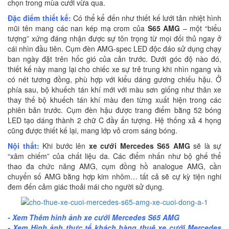
chọn trong mùa cưới vừa qua.
Đặc điểm thiết kế:
Có thể kể đến như thiết kế lưới tản nhiệt hình
mũi tên mang các nan kép mạ crom của
S65 AMG
– một “biểu
tượng” xứng đáng nhận được sự tôn trọng từ mọi đối thủ ngay ở
cái nhìn đầu tiên. Cụm đèn AMG-spec LED độc đáo sử dụng chạy
ban ngày đặt trên hốc gió của cản trước. Dưới góc độ nào đó,
thiết kế này mang lại cho chiếc xe sự trẻ trung khi nhìn ngang và
có nét tương đồng, phù hợp với kiểu dáng gương chiếu hậu. Ở
phía sau, bộ khuếch tán khí mới với màu sơn giống như thân xe
thay thế bộ khuếch tán khí màu đen từng xuất hiện trong các
phiên bản trước. Cụm đèn hậu được trang điểm bằng 52 bóng
LED tạo dáng thành 2 chữ C đầy ấn tượng. Hệ thống xả 4 họng
cũng được thiết kế lại, mang lớp vỏ crom sáng bóng.
Nội thất:
Khi bước lên
xe cưới Mercedes S65 AMG
sẽ là sự
“xâm chiếm” của chất liệu da. Các điểm nhấn như bộ ghế thể
thao đa chức năng AMG, cụm đồng hồ analogue AMG, cần
chuyển số AMG bằng hợp kim nhôm… tất cả sẽ cự kỳ tiện nghi
đem đến cảm giác thoải mái cho người sử dụng.
- Xem Thêm hình ảnh xe cưới
Mercedes S65 AMG
- Xem Hình ảnh thực tế khách hàng thuê xe cưới Mercedes