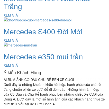
Trắng
XEM GIÁ
Mercedes S400 Đời Mới
XEM GIÁ
Mercedes e350 mui trần
XEM GIÁ
Ý kiến Khách Hàng
A
ALBUM ẢNH CÔ DÂU CHÚ RỂ BÊN XE CƯỚI
H
Dưới đây là những khoảnh khắc hồi hộp, hạnh phúc của chú rể
Số
A
đang chuẩn bị lên xe cưới để đi dón dâu. Những hình ảnh đẹp
đá
của Cô Dâu và Chú Rể hạnh phúc bên những chiếc Xe Cưới của
tự
Đông A. Dưới đây là một số hình ảnh của các khách hàng thuê xe
gi
cưới tiêu biểu tại Xe Cưới Đông A.