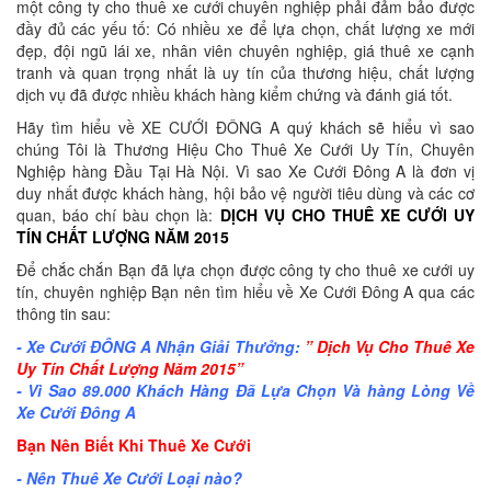
một công ty cho thuê xe cưới chuyên nghiệp phải đảm bảo được
đầy đủ các yếu tố: Có nhiều xe để lựa chọn, chất lượng xe mới
đẹp, đội ngũ lái xe, nhân viên chuyên nghiệp, giá thuê xe cạnh
tranh và quan trọng nhất là uy tín của thương hiệu, chất lượng
dịch vụ đã được nhiều khách hàng kiểm chứng và đánh giá tốt.
Hãy tìm hiểu về XE CƯỚI ĐÔNG A quý khách sẽ hiểu vì sao
chúng Tôi là Thương Hiệu Cho Thuê Xe Cưới Uy Tín, Chuyên
Nghiệp hàng Đầu Tại Hà Nội. Vì sao Xe Cưới Đông A là đơn vị
duy nhất được khách hàng, hội bảo vệ người tiêu dùng và các cơ
quan, báo chí bàu chọn là:
DỊCH VỤ CHO THUÊ XE CƯỚI UY
TÍN CHẤT LƯỢNG NĂM 2015
Để chắc chắn Bạn đã lựa chọn được công ty cho thuê xe cưới uy
tín, chuyên nghiệp Bạn nên tìm hiểu về Xe Cưới Đông A qua các
thông tin sau:
-
Xe Cưới ĐÔNG A Nhận Giải Thưởng:
” Dịch Vụ Cho Thuê Xe
Uy Tín Chất Lượng Năm 2015”
- Vì Sao 89.000 Khách Hàng Đã Lựa Chọn Và hàng Lòng Về
Xe Cưới Đông A
Bạn Nên Biết Khi Thuê Xe Cưới
- Nên Thuê Xe Cưới Loại nào?