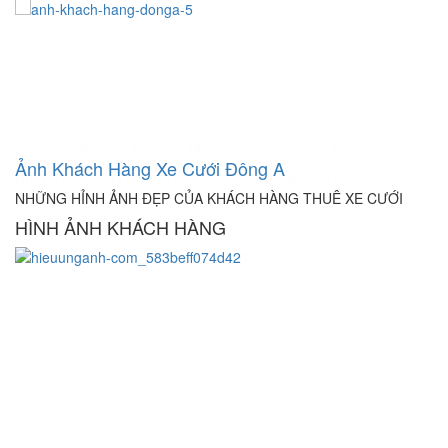
N
Ảnh Khách Hàng Xe Cưới Đông A
Nh
NHỮNG HỈNH ẢNH ĐẸP CỦA KHÁCH HÀNG THUÊ XE CƯỚI
Ch
HÌNH ẢNH KHÁCH HÀNG