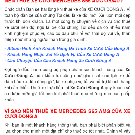
NÊN THUÊ XE CƯỚI MERCEDES S65 AMG Ở ĐÂU?
Chắc chắn Bạn sẽ hài lòng khi thuê xe của XE CƯỚI ĐÔNG A . Vì
toàn bộ dàn xe của chúng Tôi đều là xe đời mới. Xe luôn mới đẹp
trước khi đón khách. Là một công ty chuyên về dịch vụ cho thuê
xe cưới nên đội ngũ lái xe của chúng Tôi đều đã có nhiều năm
kinh nghiệm phục vụ các cô dâu chú rể với thái độ vui vẻ, thân
thiện như những người thân trong gia đình.
- Album Hình Ảnh Khách Hàng Đã Thuê Xe Cưới Của Đông A
- Khách Hàng Nhận Xét Về Dịch Vụ Của Xe Cưới Đông A
- Câu Chuyện Của Các Khách Hàng Xe Cưới Đông A
Đội ngũ điều hành cùng bộ phận chăm sóc khách hàng của
Xe
Cưới Đông A
luôn kiểm tra cũng như giám sát các lịch xe để
đảm bảo xe đón đúng giờ, lái xe phục vụ tốt và hỗ trợ khách hàng
khi cần thiết. Thuê xe trực tiếp tại
Xe Cưới Đông A
quý khách sẽ
có được mức giá tốt hơn khi phải thuê qua những nhà cung cấp
khác.
VÌ SAO NÊN THUÊ XE MERCEDES S65 AMG CỦA XE
CƯỚI ĐÔNG A
Khi bạn là một khách hàng thông thái, bạn phải biết phân biệt và
lựa chọn cho mình một địa chỉ cho thuê xe tốt nhất. Chính vì vậy