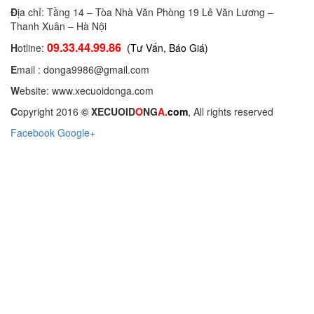
Đ
ịa chỉ: Tầng 14 – Tòa Nhà Văn Phòng 19 Lê Văn Lương –
Thanh Xuân – Hà Nội
09.33.44.99.86
H
otline:
(Tư Vấn, Báo Giá)
E
mail : donga9986@gmail.com
W
ebsite: www.xecuoidonga.com
C
opyright 2016
©
XECUOID
O
NG
A
.
com
, All rights reserved
Facebook
Google+