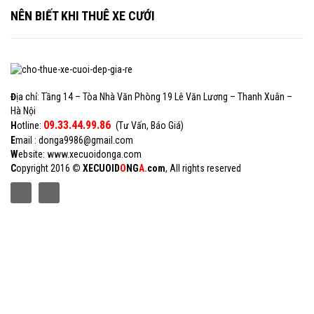
NÊN BIẾT KHI THUÊ XE CƯỚI
Đ
ịa chỉ: Tầng 14 – Tòa Nhà Văn Phòng 19 Lê Văn Lương – Thanh Xuân –
Hà Nội
09.33.44.99.86
H
otline:
(Tư Vấn, Báo Giá)
E
mail : donga9986@gmail.com
W
ebsite: www.xecuoidonga.com
C
opyright 2016
©
XECUOID
O
NG
A
.
com
, All rights reserved