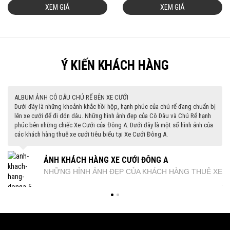
XEM GIÁ
XEM GIÁ
Ý KIẾN KHÁCH HÀNG
ALBUM ẢNH CÔ DÂU CHÚ RỂ BÊN XE CƯỚI
HƠN 89.000 KHÁCH HÀNG ĐÃ HÀI LÒNG VỀ XE CƯỚI ĐÔNG A
Dưới đây là những khoảnh khắc hồi hộp, hạnh phúc của chú rể đang chuẩn bị
Số Lượng Khách Hàng và Sự hài Lòng của khách hàng chính là đánh giá
lên xe cưới để đi dón dâu. Những hình ảnh đẹp của Cô Dâu và Chú Rể hạnh
chính xác nhất về một thương hiệu. XE CƯỚI ĐÔNG A tự hào là thương hiệu
phúc bên những chiếc Xe Cưới của Đông A. Dưới đây là một số hình ảnh của
cho thuê xe cưới Uy Tín, Chuyên Nghiệp giá Tốt Nhất Đã Được Hơn 89.000
các khách hàng thuê xe cưới tiêu biểu tại Xe Cưới Đông A.
Khách Hàng Kiểm Chứng.
ẢNH KHÁCH HÀNG XE CƯỚI ĐÔNG A
NHẬN XÉT CỦA KHÁCH HÀNG VỀ XE CƯỚI ĐÔNG A
NHỮNG HỈNH ẢNH ĐẸP CỦA KHÁCH HÀNG THUÊ XE
Những Đánh Giá Chân Thực Của Khách Hàng Về Dịch
CƯỚI
Vụ Của Chúng Tôi