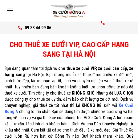
09.33.44.99.86
CHO THUÊ XE CƯỚI VIP, CAO CẤP HẠNG
SANG TẠI HÀ NỘI
Bạn đang quan tâm tới dịch vụ
cho thuê xe cưới VIP, xe cưới cao cấp, xe
hạng sang
tại Hà Nội. Bạn mong muốn sẽ thuê được chiếc xe đời mới,
hình thức đẹp, lái xe phục vụ tốt, dịch vụ chuyên nghiệp và giá thuê xe rẻ
nhất. Tuy nhiên Bạn đang băn khoăn không biết lựa chọn công ty nào để
thuê xe cưới. Tìm công ty cho thuê xe
KHÔNG KHÓ
. Nhưng để
LỰA CHỌN
được công ty cho thuê xe uy tín, đảm bảo chất lượng xe đời mới. Dịch vụ
chuyên nghiệp, giá thuê xe tốt nhất thì lại
KHÔNG DỄ
. Đến với
Xe Cưới
Đông A
chúng tôi tin chắc Bạn sẽ dàng tìm được chiếc xe cưới ưng và hài
lòng về dịch vụ và giá thuê xe của chúng Tôi. Vì Xe Cưới Đông A luôn cam
kết: Tư vấn Tận Tình cho khách hàng, Dịch Vụ chu Đáo Chuyên Nghiệp từ
khâu nhỏ nhất. Cam kết tất cả xe cho thuê đều là xe mới, đẹp. Giá Thuê Xe
cưới luôn RẺ hơn bất cứ Công Ty nào Quý Khách tham khảo.
Quý