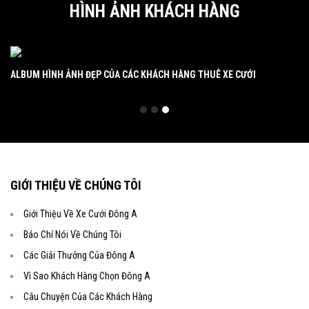
HÌNH ẢNH KHÁCH HÀNG
ALBUM HÌNH ẢNH ĐẸP CỦA CÁC KHÁCH HÀNG THUÊ XE CƯỚI
ẢNH CÁC CHÚ RỂ NƯỚC NGOÀI THUÊ XE CƯỚI CỦA ĐÔNG A
CÁ
GIỚI THIỆU VỀ CHÚNG TÔI
Giới Thiệu Về Xe Cưới Đông A
Báo Chí Nói Về Chúng Tôi
Các Giải Thưởng Của Đông A
Vì Sao Khách Hàng Chọn Đông A
Câu Chuyện Của Các Khách Hàng