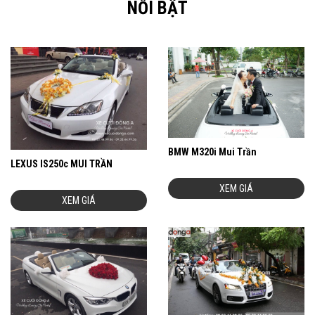
NỔI BẬT
BMW M320i Mui Trần
LEXUS IS250c MUI TRẦN
XEM GIÁ
XEM GIÁ